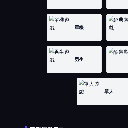
單機
男生
單人