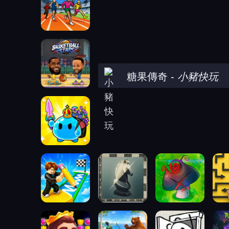
糖果傳奇
-
小豬快玩