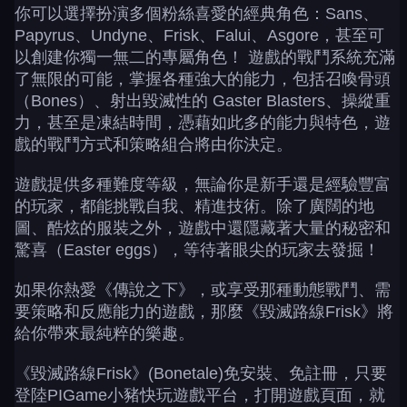
你可以選擇扮演多個粉絲喜愛的經典角色：Sans、
Papyrus、Undyne、Frisk、Falui、Asgore，甚至可
以創建你獨一無二的專屬角色！ 遊戲的戰鬥系統充滿
了無限的可能，掌握各種強大的能力，包括召喚骨頭
（Bones）、射出毀滅性的 Gaster Blasters、操縱重
力，甚至是凍結時間，憑藉如此多的能力與特色，遊
戲的戰鬥方式和策略組合將由你決定。
遊戲提供多種難度等級，無論你是新手還是經驗豐富
的玩家，都能挑戰自我、精進技術。除了廣闊的地
圖、酷炫的服裝之外，遊戲中還隱藏著大量的秘密和
驚喜（Easter eggs），等待著眼尖的玩家去發掘！
如果你熱愛《傳說之下》，或享受那種動態戰鬥、需
要策略和反應能力的遊戲，那麼《毀滅路線Frisk》將
給你帶來最純粹的樂趣。
《毀滅路線Frisk》(Bonetale)免安裝、免註冊，只要
登陸PIGame小豬快玩遊戲平台，打開遊戲頁面，就