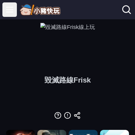
Open main menu
毀滅路線Frisk