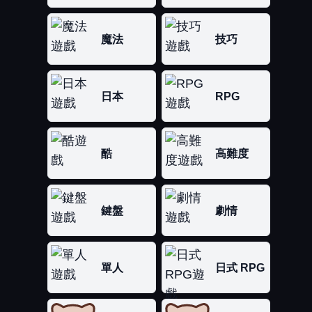
魔法
技巧
日本
RPG
酷
高難度
鍵盤
劇情
單人
日式 RPG