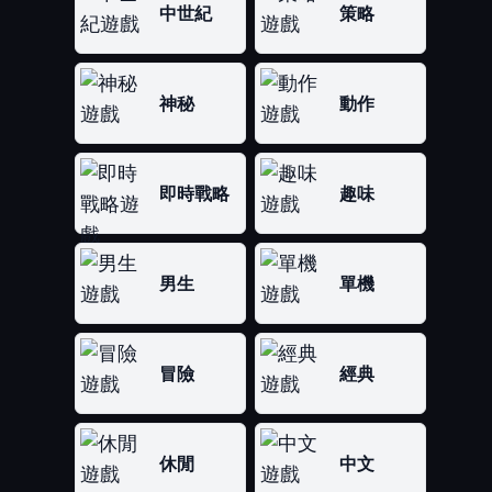
中世紀
策略
神秘
動作
即時戰略
趣味
男生
單機
冒險
經典
休閒
中文