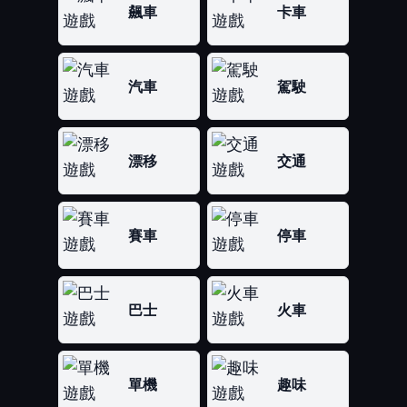
飆車
卡車
汽車
駕駛
漂移
交通
賽車
停車
巴士
火車
單機
趣味