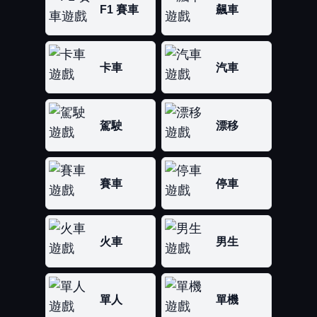
F1 賽車
飆車
卡車
汽車
駕駛
漂移
賽車
停車
火車
男生
單人
單機