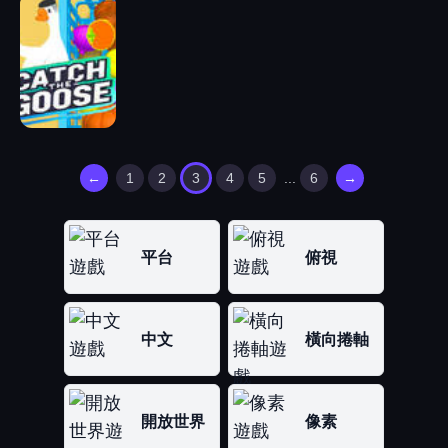
←
1
2
3
4
5
...
6
→
平台
俯視
中文
橫向捲軸
開放世界
像素