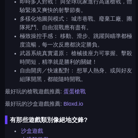
即時多人對戰： 與全球玩家進行高速槍戰，體
驗緊湊又爽快的射擊節奏。
多樣化地圖與模式： 城市巷戰、廢棄工廠、團
隊死鬥、自由混戰應有盡有。
極致操控手感： 移動、滑步、跳躍與瞄準都極
度流暢，每一次反應都決定勝負。
武器系統真實還原： 槍械後座力可掌握、擊殺
時間短，精準就是勝利的關鍵！
自由開房／快速配對： 想單人熱身、或與好友
組隊開黑，都能隨時開戰。
最好玩的槍戰遊戲推薦:
蛋蛋槍戰
最好玩的沙盒遊戲推薦:
Bloxd.io
有那些遊戲類別像絕地交鋒?
沙盒遊戲