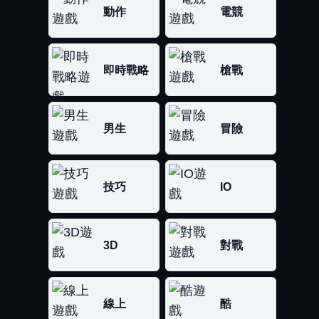
動作
電競
即時戰略
槍戰
男生
冒險
技巧
IO
3D
對戰
線上
酷