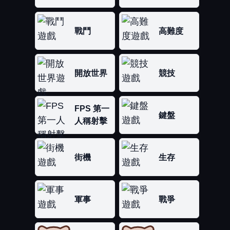
戰鬥
高難度
開放世界
競技
FPS 第一
鍵盤
人稱射擊
街機
生存
軍事
戰爭