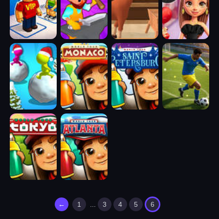
←
1
...
3
4
5
6