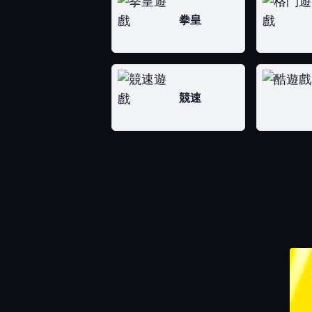
拳皇
競速