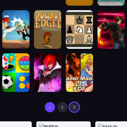
←
1
2