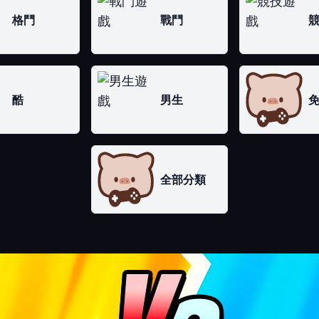
格鬥
戰鬥
酷
男生
全部分類