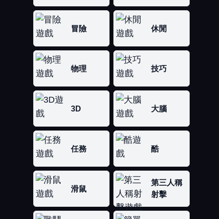
冒險
休閒
物理
技巧
3D
大腦
任務
酷
第三人稱
滑鼠
射擊