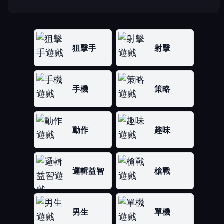
狙擊手
射擊
手機
策略
動作
趣味
邏輯益智
槍戰
男生
單機