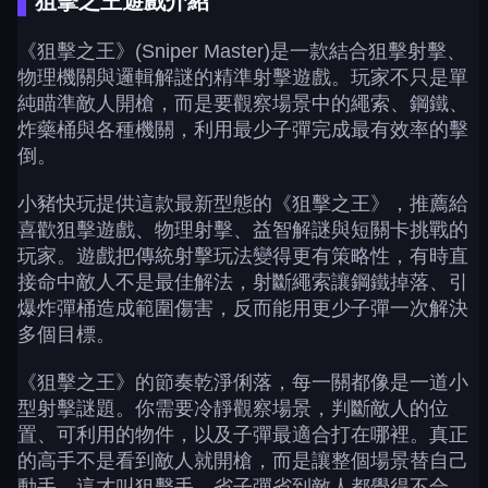
狙擊之王遊戲介紹
《狙擊之王》(Sniper Master)是一款結合狙擊射擊、
物理機關與邏輯解謎的精準射擊遊戲。玩家不只是單
純瞄準敵人開槍，而是要觀察場景中的繩索、鋼鐵、
炸藥桶與各種機關，利用最少子彈完成最有效率的擊
倒。
小豬快玩提供這款最新型態的《狙擊之王》，推薦給
喜歡狙擊遊戲、物理射擊、益智解謎與短關卡挑戰的
玩家。遊戲把傳統射擊玩法變得更有策略性，有時直
接命中敵人不是最佳解法，射斷繩索讓鋼鐵掉落、引
爆炸彈桶造成範圍傷害，反而能用更少子彈一次解決
多個目標。
《狙擊之王》的節奏乾淨俐落，每一關都像是一道小
型射擊謎題。你需要冷靜觀察場景，判斷敵人的位
置、可利用的物件，以及子彈最適合打在哪裡。真正
的高手不是看到敵人就開槍，而是讓整個場景替自己
動手。這才叫狙擊手，省子彈省到敵人都覺得不合