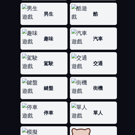
男生
酷
趣味
汽車
駕駛
交通
鍵盤
街機
停車
單人