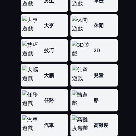
男生
單機
大亨
休閒
技巧
3D
大腦
兒童
任務
酷
汽車
高難度