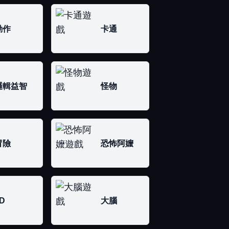
動作
卡通
邏輯益智
怪物
冒險
恐怖阿嬤
D
大腦