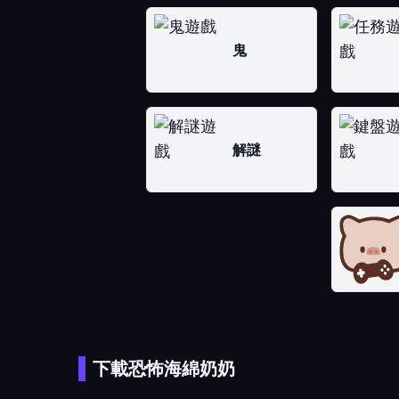
鬼
解謎
下載恐怖海綿奶奶