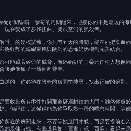
e Bob)當你從那間昏暗、發霉的房間醒來，迎接你的不是溫
，現在變成了步伐扭曲、雙眼空洞的獵殺者。
解謎」的硬核試煉，你只有五天的時間，能在那把染血的
它將鮮豔的海綿畫風與陰沉的恐怖奶奶機制完美結合。
都可能藏著致命的威脅，海綿奶奶的耳朵比任何人想像的
會讓她像瘋了一樣衝向聲源。
白送的。你必須在陰暗的房間中搜尋，找出正確的鑰匙、
是要收集所有零件打開那道層層封鎖的大門？雖然你處於
奶。但記住，這僅僅能為你爭取幾十秒的喘息時間，等她
你所在的房間走來，不要等她進門才躲，而是要提前進入
跑的最佳時機。有些道具如「舊書」或「西瓜」看起來毫