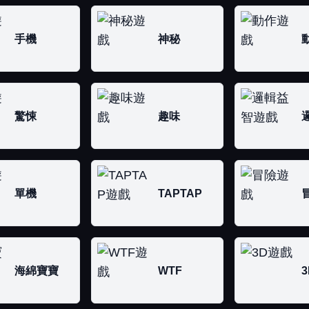
手機
神秘
驚悚
趣味
單機
TAPTAP
海綿寶寶
WTF
3