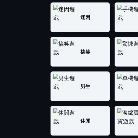
迷因
搞笑
男生
休閒