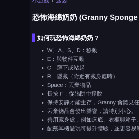
小遊戲
›
迷因
恐怖海綿奶奶 (Granny Sponge 
如何玩恐怖海綿奶奶 ?
W、A、S、D：移動
E：與物件互動
C：蹲下或站起
R：隱藏（附近有藏身處時）
Space：丟棄物品
長按 F：從陷阱中掙脫
保持安靜才能生存，Granny 會聽見
丟棄物品會發出聲響，請特別小心。
善用藏身處，例如床底、衣櫃與箱子
配戴耳機遊玩可提升體驗，並更容易