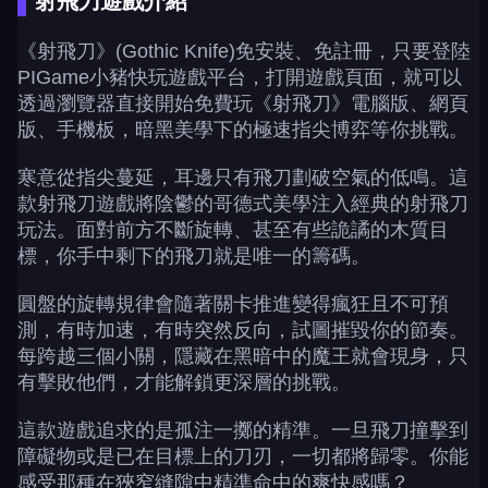
射飛刀遊戲介紹
《射飛刀》(Gothic Knife)免安裝、免註冊，只要登陸
PIGame小豬快玩遊戲平台，打開遊戲頁面，就可以
透過瀏覽器直接開始免費玩《射飛刀》電腦版、網頁
版、手機板，暗黑美學下的極速指尖博弈等你挑戰。
寒意從指尖蔓延，耳邊只有飛刀劃破空氣的低鳴。這
款射飛刀遊戲將陰鬱的哥德式美學注入經典的射飛刀
玩法。面對前方不斷旋轉、甚至有些詭譎的木質目
標，你手中剩下的飛刀就是唯一的籌碼。
圓盤的旋轉規律會隨著關卡推進變得瘋狂且不可預
測，有時加速，有時突然反向，試圖摧毀你的節奏。
每跨越三個小關，隱藏在黑暗中的魔王就會現身，只
有擊敗他們，才能解鎖更深層的挑戰。
這款遊戲追求的是孤注一擲的精準。一旦飛刀撞擊到
障礙物或是已在目標上的刀刃，一切都將歸零。你能
感受那種在狹窄縫隙中精準命中的爽快感嗎？