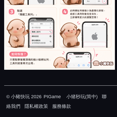
©
小豬快玩
2026
PIGame
小猪秒玩(简中)
聯
絡我們
隱私權政策
服務條款