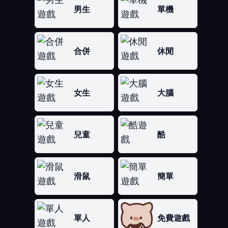
男生
單機
合併
休閒
女生
大腦
兒童
酷
滑鼠
簡單
單人
免費遊戲