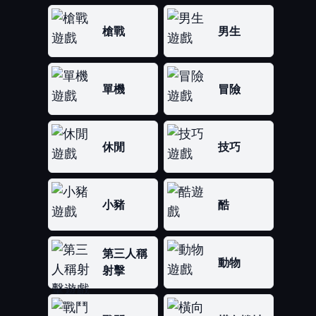
槍戰
男生
單機
冒險
休閒
技巧
小豬
酷
第三人稱
動物
射擊