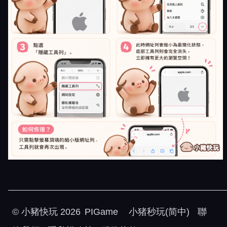
©
小豬快玩
2026
PIGame
小猪秒玩(简中)
聯