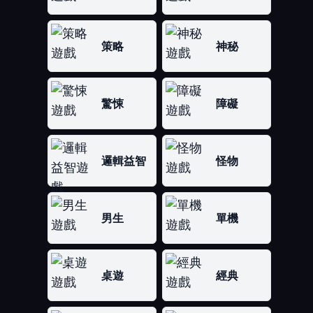
策略
神秘
驚悚
障礙
邏輯益智
怪物
男生
單機
桌遊
經典