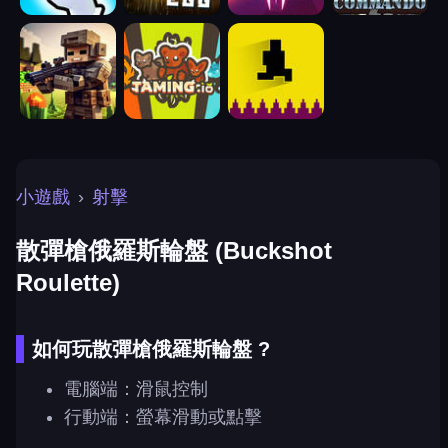
小遊戲
›
射擊
散彈槍俄羅斯輪盤 (Buckshot
Roulette)
如何玩散彈槍俄羅斯輪盤 ?
電腦端：滑鼠控制
行動端：螢幕滑動或點擊