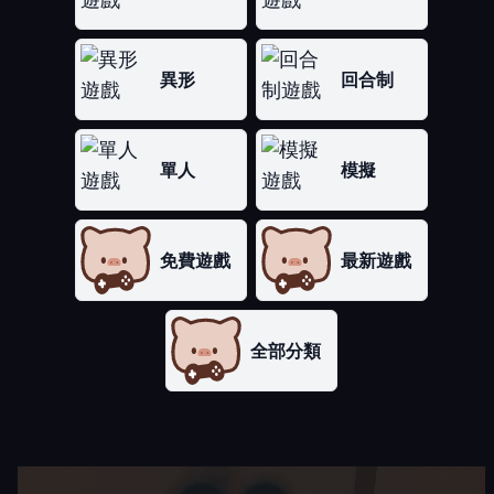
異形
回合制
單人
模擬
免費遊戲
最新遊戲
全部分類