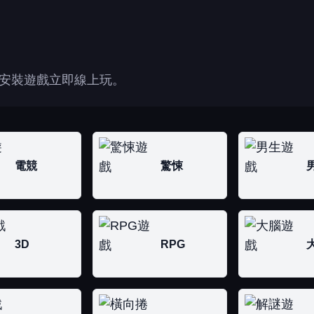
安裝遊戲立即線上玩。
電競
驚悚
3D
RPG