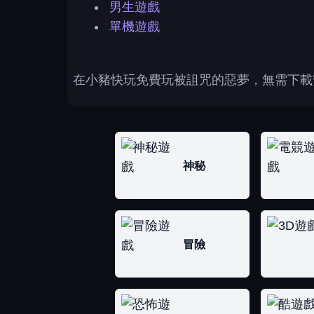
男生遊戲
單機遊戲
在小豬快玩免費玩被詛咒的惡夢，無需下載
神秘
冒險