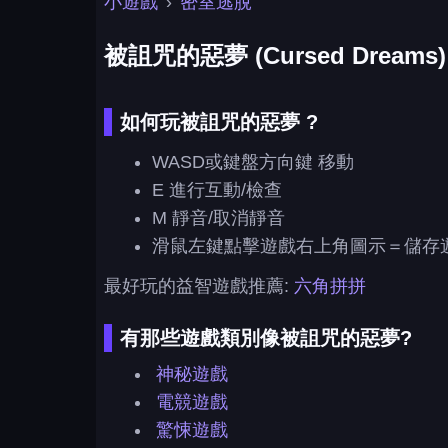
小遊戲
›
密室逃脫
被詛咒的惡夢 (Cursed Dreams)
如何玩被詛咒的惡夢 ?
WASD或鍵盤方向鍵 移動
E 進行互動/檢查
M 靜音/取消靜音
滑鼠左鍵點擊遊戲右上角圖示＝儲存
最好玩的益智遊戲推薦:
六角拼拼
有那些遊戲類別像被詛咒的惡夢?
神秘遊戲
電競遊戲
驚悚遊戲