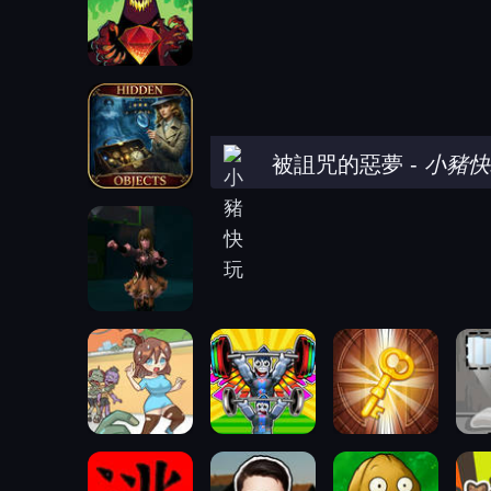
被詛咒的惡夢
-
小豬快