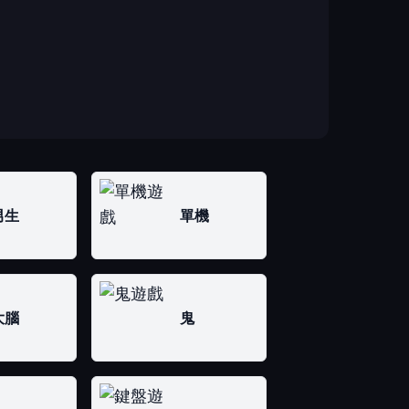
男生
單機
大腦
鬼