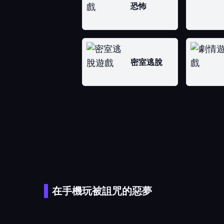
恐怖
密室逃脫
在手機玩被詛咒的惡夢