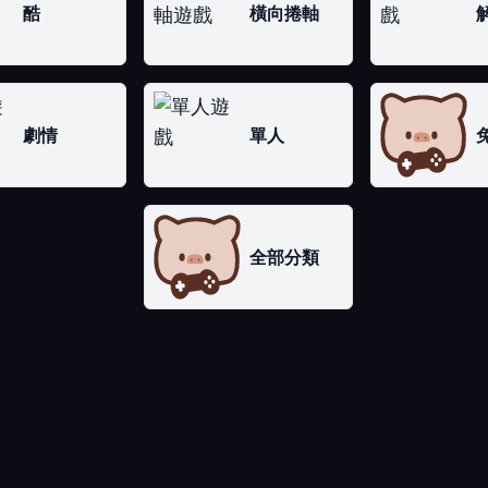
酷
橫向捲軸
劇情
單人
全部分類