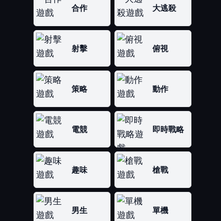
合作
大逃殺
射擊
俯視
策略
動作
電競
即時戰略
趣味
槍戰
男生
單機