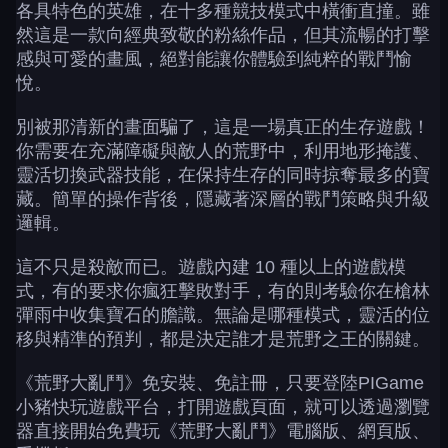
各具特色的英雄，在十多種競技模式中橫衝直撞。雖
然這是一款向經典致敬的粉絲作品，但其流暢的打擊
感與可愛的畫風，絕對能讓你體驗到純粹的戰鬥愉
悅。
別被那清新的畫面騙了，這是一場真正的生存遊戲！
你需要在充滿障礙與敵人的荒野中，利用地形掩護、
靈活切換武器技能，在保持生存的同時掠奪最多的寶
藏。簡單的操作背後，隱藏著深層的戰鬥策略與升級
邏輯。
這不只是殺敵而已。遊戲內建 10 種以上的遊戲模
式，有的要求你瘋狂擊敗對手，有的則考驗你在槍林
彈雨中收集寶石的膽識。無論是哪種模式，靈活的位
移與精準的預判，都是決定誰才是荒野之王的關鍵。
《荒野大亂鬥》免安裝、免註冊，只要登陸PIGame
小豬快玩遊戲平台，打開遊戲頁面，就可以透過瀏覽
器直接開始免費玩《荒野大亂鬥》電腦版、網頁版、